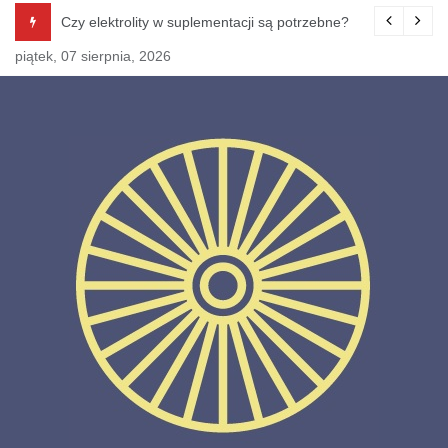
Skip
 elektrolity w suplementacji są potrzebne?
Błonnik w cod
to
piątek, 07 sierpnia, 2026
content