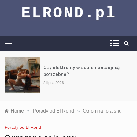
El Rond –
vademecum
wiedzy trening,
Czy elektrolity w suplementacji są
potrzebne?
dieta i wiele
8 lipca 2026
więcej
Home
»
Porady od El Rond
»
Ogromna rola snu
Porady od El Rond