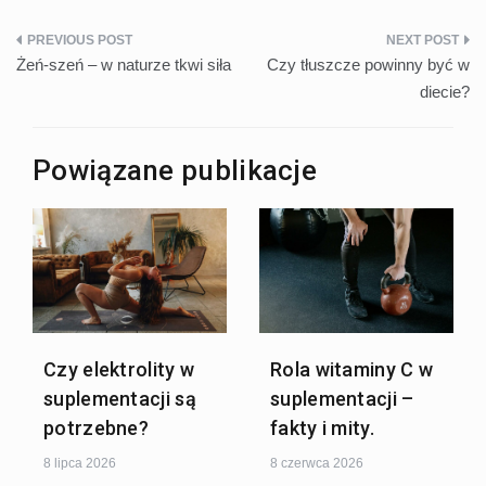
Nawigacja
Żeń-szeń – w naturze tkwi siła
Czy tłuszcze powinny być w
wpisu
diecie?
Powiązane publikacje
Czy elektrolity w
Rola witaminy C w
suplementacji są
suplementacji –
potrzebne?
fakty i mity.
8 lipca 2026
8 czerwca 2026