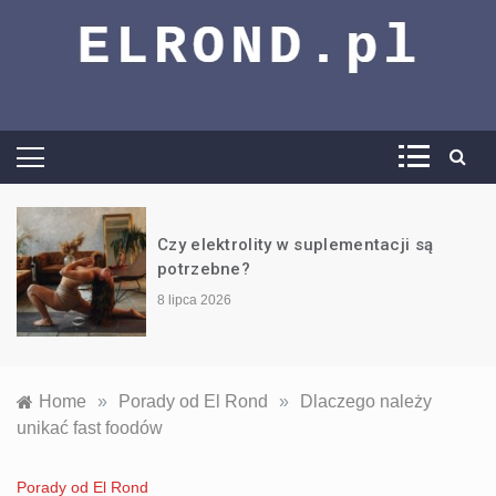
El Rond –
vademecum
wiedzy trening,
Czy elektrolity w suplementacji są
potrzebne?
dieta i wiele
8 lipca 2026
więcej
Home
»
Porady od El Rond
»
Dlaczego należy
unikać fast foodów
Porady od El Rond