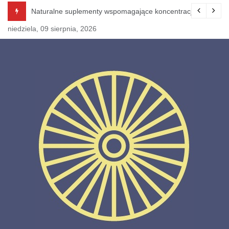
Skip
Naturalne suplementy wspomagające koncentrację i pamięć.
Bło
to
niedziela, 09 sierpnia, 2026
content