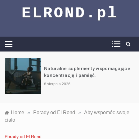
El Rond –
vademecum
wiedzy trening,
Naturalne suplementy wspomagające
koncentrację i pamięć.
dieta i wiele
8 sierpnia 2026
więcej
Home
»
Porady od El Rond
»
Aby wspomóc swoje
ciało
Porady od El Rond