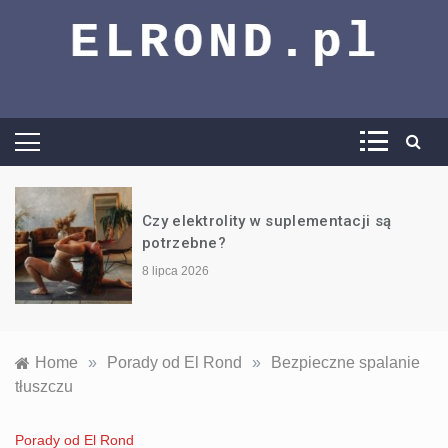
El Rond –
vademecum
wiedzy trening,
Czy elektrolity w suplementacji są
potrzebne?
dieta i wiele
8 lipca 2026
więcej
Home
»
Porady od El Rond
»
Bezpieczne spalanie
tłuszczu
Porady od El Rond