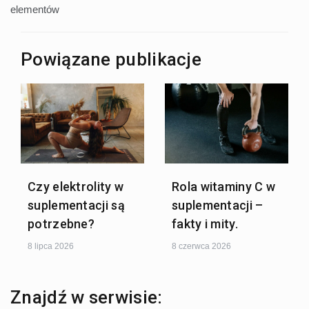
wpisu
elementów
Powiązane publikacje
Czy elektrolity w
Rola witaminy C w
suplementacji są
suplementacji –
potrzebne?
fakty i mity.
8 lipca 2026
8 czerwca 2026
Znajdź w serwisie: