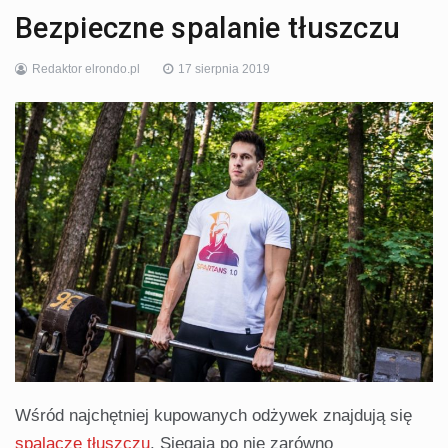
Bezpieczne spalanie tłuszczu
Redaktor elrondo.pl
17 sierpnia 2019
Wśród najchętniej kupowanych odżywek znajdują się
spalacze tłuszczu
. Sięgają po nie zarówno