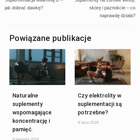
wpisu
jak dobrać dawkę?
skórę i paznokcie – co
naprawdę działa?
Powiązane publikacje
Naturalne
Czy elektrolity w
suplementy
suplementacji są
wspomagające
potrzebne?
koncentrację i
8 lipca 2026
pamięć.
8 sierpnia 2026