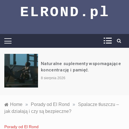
El Rond –
vademecum
wiedzy trening,
ce
Czy elektrolity w suplementacji są
potrzebne?
dieta i wiele
8 lipca 2026
więcej
Home
»
Porady od El Rond
»
Spalacze tłuszczu –
jak działają i czy są bezpieczne?
Porady od El Rond