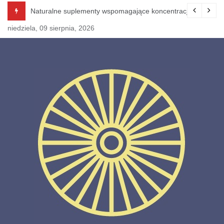
Skip
 i pamięć.
Błonnik w codziennej diecie
to
niedziela, 09 sierpnia, 2026
content