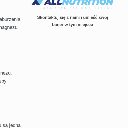
Skontaktuj się z nami i umieść swój
zaburzenia
baner w tym miejscu
 magnezu
gnezu.
eby
 są jedną