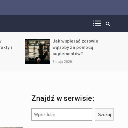
um
 i
rowie
Beta-alanina w
cą
suplementacji – co daje i
kiedy ją stosować?
8 kwietnia 2026
Znajdź w serwisie:
Szukaj
Szukaj