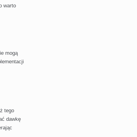
o warto
nie mogą
lementacji
ż tego
wać dawkę
erając