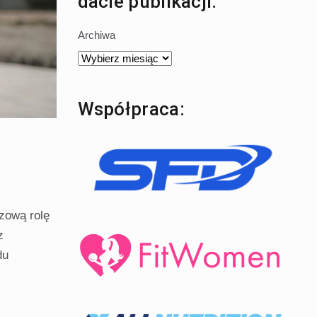
dacie publikacji:
Archiwa
Współpraca:
zową rolę
z
du