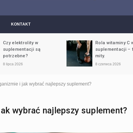
l Rond – vademec
iedzy trening, dieta
KONTAKT
wiele więcej
Rola witaminy C w
Jak wspierać zd
suplementacji – fakty i
wątroby za pomo
mity.
suplementów?
8 czerwca 2026
8 maja 2026
anizmie i jak wybrać najlepszy suplement?
jak wybrać najlepszy suplement?