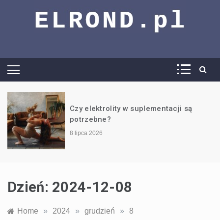
El Rond –
vademecum
wiedzy trening,
Czy elektrolity w suplementacji są
potrzebne?
dieta i wiele
8 lipca 2026
więcej
Dzień:
2024-12-08
Home
»
2024
»
grudzień
»
8