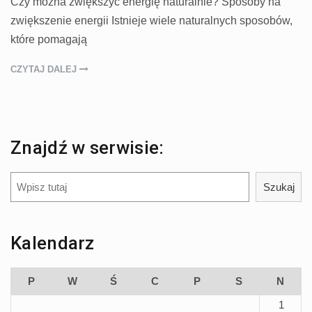
Czy można zwiększyć energię naturalnie? Sposoby na
zwiększenie energii Istnieje wiele naturalnych sposobów,
które pomagają
CZYTAJ DALEJ
Znajdź w serwisie:
Szukaj
Szukaj
Kalendarz
P
W
Ś
C
P
S
N
1